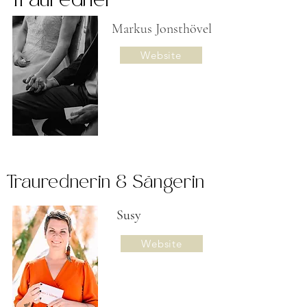
Trauredner
Markus Jonsthövel
Website
Traurednerin & Sängerin
Susy
Website