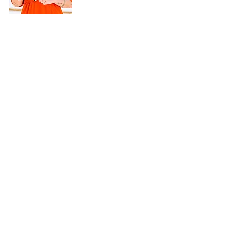
Hochzeitslocation
Der "Neimeshof"
in Kempen
Website
Hochzeitslocation